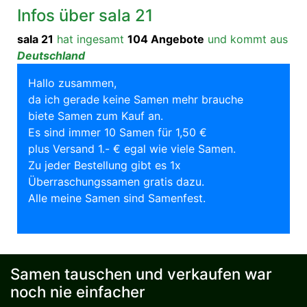
Infos über sala 21
sala 21
hat ingesamt
104 Angebote
und kommt aus
Deutschland
Hallo zusammen,
da ich gerade keine Samen mehr brauche
biete Samen zum Kauf an.
Es sind immer 10 Samen für 1,50 €
plus Versand 1.- € egal wie viele Samen.
Zu jeder Bestellung gibt es 1x
Überraschungssamen gratis dazu.
Alle meine Samen sind Samenfest.
Samen tauschen und verkaufen war
noch nie einfacher