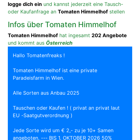
logge dich ein
und kannst jederzeit eine Tausch-
oder Kaufanfrage an
Tomaten Himmelhof
stellen
Infos über Tomaten Himmelhof
Tomaten Himmelhof
hat ingesamt
202 Angebote
und kommt aus
Österreich
Hallo Tomatenfreaks !
Tomaten Himmelhof ist eine private
Paradeisfarm in Wien.
Alle Sorten aus Anbau 2025
Tauschen oder Kaufen ! ( privat an privat laut
EU -Saatgutverordnung )
Jede Sorte wird um € 2,- zu je 10+ Samen
angeboten. --- BIS 1. OKTOBER 2026 50%