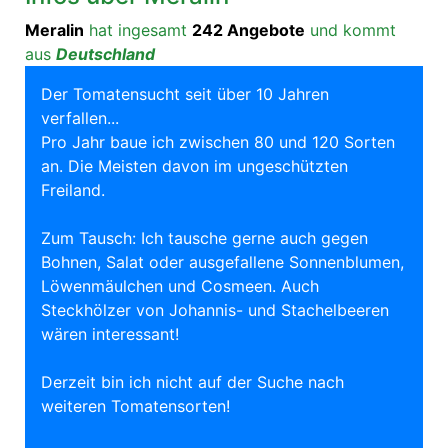
Meralin
hat ingesamt
242 Angebote
und kommt
aus
Deutschland
Der Tomatensucht seit über 10 Jahren
verfallen...
Pro Jahr baue ich zwischen 80 und 120 Sorten
an. Die Meisten davon im ungeschützten
Freiland.
Zum Tausch: Ich tausche gerne auch gegen
Bohnen, Salat oder ausgefallene Sonnenblumen,
Löwenmäulchen und Cosmeen. Auch
Steckhölzer von Johannis- und Stachelbeeren
wären interessant!
Derzeit bin ich nicht auf der Suche nach
weiteren Tomatensorten!