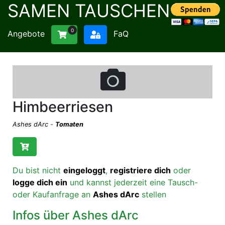
SAMEN TAUSCHEN
0
Angebote
FaQ
Himbeerriesen
Ashes dArc
-
Tomaten
Du bist nicht
eingeloggt
,
registriere dich
oder
logge dich ein
und kannst jederzeit eine Tausch-
oder Kaufanfrage an
Ashes dArc
stellen
Infos über Ashes dArc