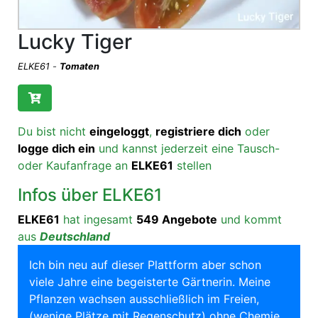
Lucky Tiger
ELKE61
-
Tomaten
Du bist nicht
eingeloggt
,
registriere dich
oder
logge dich ein
und kannst jederzeit eine Tausch-
oder Kaufanfrage an
ELKE61
stellen
Infos über ELKE61
ELKE61
hat ingesamt
549 Angebote
und kommt
aus
Deutschland
Ich bin neu auf dieser Plattform aber schon
viele Jahre eine begeisterte Gärtnerin. Meine
Pflanzen wachsen ausschließlich im Freien,
(wenige Plätze mit Regenschutz) ohne Chemie