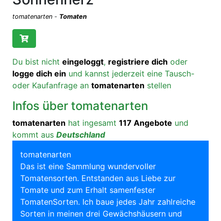
tomatenarten
-
Tomaten
Du bist nicht
eingeloggt
,
registriere dich
oder
logge dich ein
und kannst jederzeit eine Tausch-
oder Kaufanfrage an
tomatenarten
stellen
Infos über tomatenarten
tomatenarten
hat ingesamt
117 Angebote
und
kommt aus
Deutschland
tomatenarten
Das ist eine Sammlung wundervoller
Tomatensorten. Entstanden aus Liebe zur
Tomate und zum Erhalt samenfester
TomatenSorten. Ich baue jedes Jahr zahlreiche
Sorten in meinen drei Gewächshäusern und