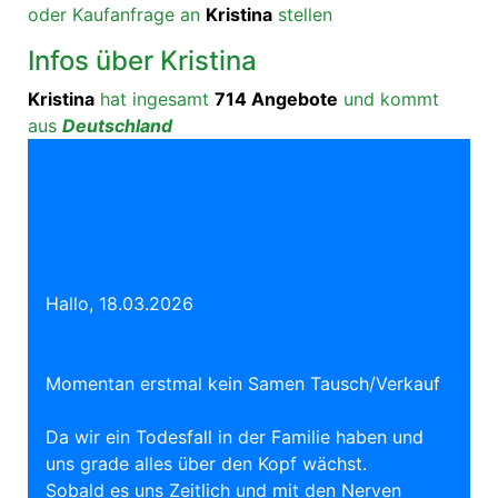
oder Kaufanfrage an
Kristina
stellen
Infos über Kristina
Kristina
hat ingesamt
714 Angebote
und kommt
aus
Deutschland
Hallo, 18.03.2026
Momentan erstmal kein Samen Tausch/Verkauf
Da wir ein Todesfall in der Familie haben und
uns grade alles über den Kopf wächst.
Sobald es uns Zeitlich und mit den Nerven