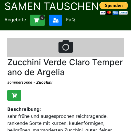
SAMEN TAUSCHEN
0
Angebote
FaQ
Zucchini Verde Claro Temper
ano de Argelia
sommersonne
-
Zucchini
Beschreibung:
sehr frühe und ausgesprochen reichtragende,
rankende Sorte mit kurzen, keulenförmigen,
hellgrünen, marmorierten Zucchini, guter, feiner