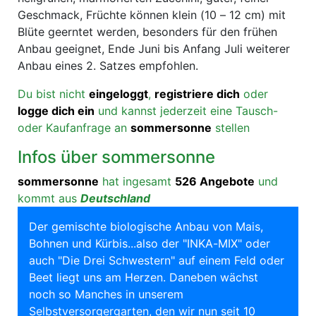
Geschmack, Früchte können klein (10 – 12 cm) mit
Blüte geerntet werden, besonders für den frühen
Anbau geeignet, Ende Juni bis Anfang Juli weiterer
Anbau eines 2. Satzes empfohlen.
Du bist nicht
eingeloggt
,
registriere dich
oder
logge dich ein
und kannst jederzeit eine Tausch-
oder Kaufanfrage an
sommersonne
stellen
Infos über sommersonne
sommersonne
hat ingesamt
526 Angebote
und
kommt aus
Deutschland
Der gemischte biologische Anbau von Mais,
Bohnen und Kürbis...also der "INKA-MIX" oder
auch "Die Drei Schwestern" auf einem Feld oder
Beet liegt uns am Herzen. Daneben wächst
noch so Manches in unserem
Selbstversorgergarten, den wir nun seit 10