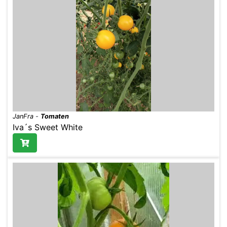
JanFra
-
Tomaten
Iva´s Sweet White