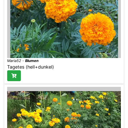
Maria52
-
Blumen
Tagetes (hell+dunkel)