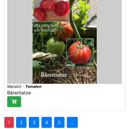
Maria52
-
Tomaten
Bärentatze
1
2
3
4
5
...