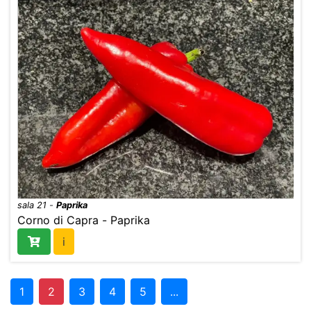
sala 21
-
Paprika
Corno di Capra - Paprika
i
1
2
3
4
5
...