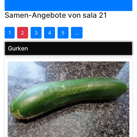
Samen-Angebote von sala 21
1
2
3
4
5
...
Gurken