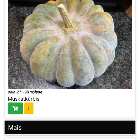
sala 21
-
Kürbisse
Muskatkürbis
i
Mais