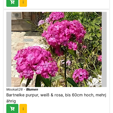
i
Mookait26
-
Blumen
Bartnelke purpur, weiß & rosa, bis 60cm hoch, mehrj
ährig
i