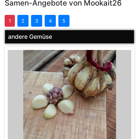
Samen-Angebote von Mookait26
1
2
3
4
5
andere Gemüse